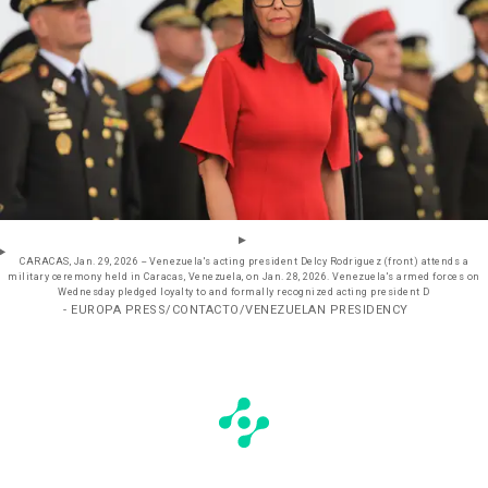
CARACAS, Jan. 29, 2026 -- Venezuela's acting president Delcy Rodriguez (front) attends a
military ceremony held in Caracas, Venezuela, on Jan. 28, 2026. Venezuela's armed forces on
Wednesday pledged loyalty to and formally recognized acting president D
- EUROPA PRESS/CONTACTO/VENEZUELAN PRESIDENCY