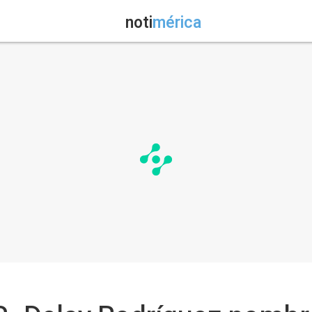
noti
mérica