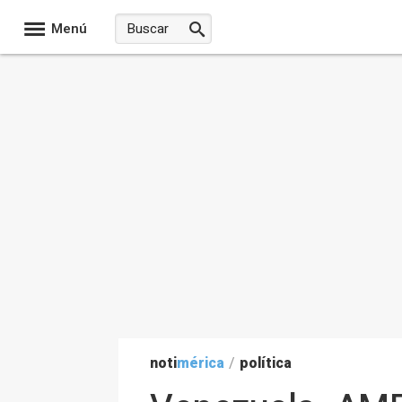
Menú
noti
mérica
/
política