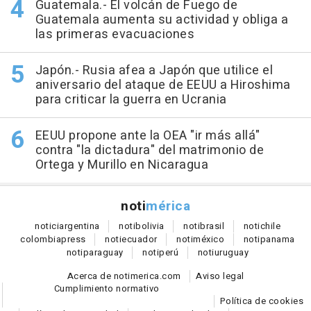
Guatemala.- El volcán de Fuego de
Guatemala aumenta su actividad y obliga a
las primeras evacuaciones
Japón.- Rusia afea a Japón que utilice el
aniversario del ataque de EEUU a Hiroshima
para criticar la guerra en Ucrania
EEUU propone ante la OEA "ir más allá"
contra "la dictadura" del matrimonio de
Ortega y Murillo en Nicaragua
noti
mérica
notici
argentina
noti
bolivia
noti
brasil
noti
chile
colombia
press
noti
ecuador
noti
méxico
noti
panama
noti
paraguay
noti
perú
noti
uruguay
Acerca de notimerica.com
Aviso legal
Cumplimiento normativo
Política de cookies