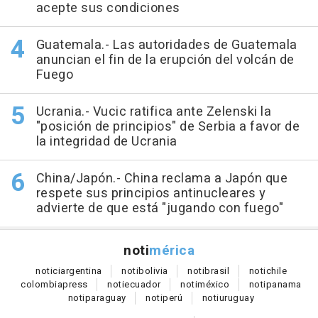
acepte sus condiciones
Guatemala.- Las autoridades de Guatemala
anuncian el fin de la erupción del volcán de
Fuego
Ucrania.- Vucic ratifica ante Zelenski la
"posición de principios" de Serbia a favor de
la integridad de Ucrania
China/Japón.- China reclama a Japón que
respete sus principios antinucleares y
advierte de que está "jugando con fuego"
noti
mérica
notici
argentina
noti
bolivia
noti
brasil
noti
chile
colombia
press
noti
ecuador
noti
méxico
noti
panama
noti
paraguay
noti
perú
noti
uruguay