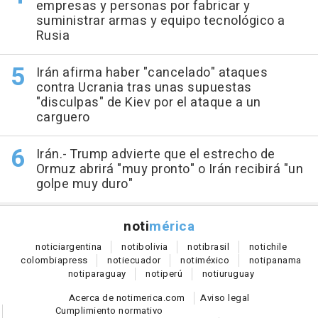
empresas y personas por fabricar y
suministrar armas y equipo tecnológico a
Rusia
Irán afirma haber "cancelado" ataques
contra Ucrania tras unas supuestas
"disculpas" de Kiev por el ataque a un
carguero
Irán.- Trump advierte que el estrecho de
Ormuz abrirá "muy pronto" o Irán recibirá "un
golpe muy duro"
noti
mérica
notici
argentina
noti
bolivia
noti
brasil
noti
chile
colombia
press
noti
ecuador
noti
méxico
noti
panama
noti
paraguay
noti
perú
noti
uruguay
Acerca de notimerica.com
Aviso legal
Cumplimiento normativo