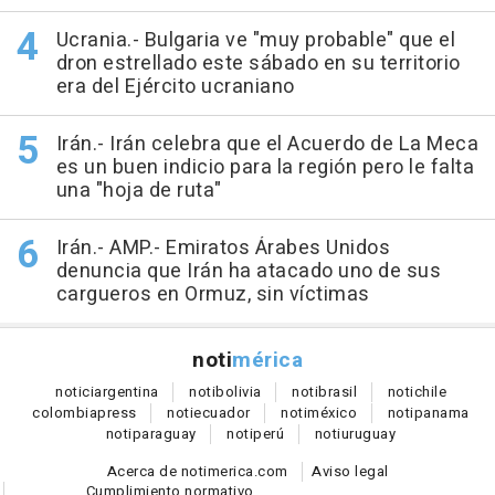
Ucrania.- Bulgaria ve "muy probable" que el
dron estrellado este sábado en su territorio
era del Ejército ucraniano
Irán.- Irán celebra que el Acuerdo de La Meca
es un buen indicio para la región pero le falta
una "hoja de ruta"
Irán.- AMP.- Emiratos Árabes Unidos
denuncia que Irán ha atacado uno de sus
cargueros en Ormuz, sin víctimas
noti
mérica
notici
argentina
noti
bolivia
noti
brasil
noti
chile
colombia
press
noti
ecuador
noti
méxico
noti
panama
noti
paraguay
noti
perú
noti
uruguay
Acerca de notimerica.com
Aviso legal
Cumplimiento normativo