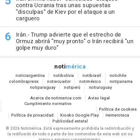
contra Ucrania tras unas supuestas
"disculpas" de Kiev por el ataque a un
carguero
Irán.- Trump advierte que el estrecho de
Ormuz abrirá "muy pronto" o Irán recibirá "un
golpe muy duro"
noti
mérica
notici
argentina
noti
bolivia
noti
brasil
noti
chile
colombia
press
noti
ecuador
noti
méxico
noti
panama
noti
paraguay
noti
perú
noti
uruguay
Acerca de notimerica.com
Aviso legal
Cumplimiento normativo
Política de cookies
Política de privacidad
Kiosko Google Play
Hemeroteca
Publicidad estatal
© 2026 Notimérica.
Está expresamente prohibida la redistribución y
la redifusión de todo o parte de los contenidos de esta web sin su
previo y expreso consentimiento.