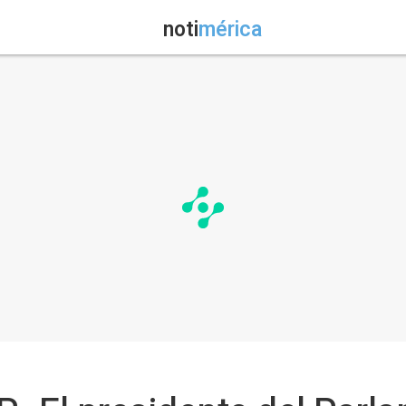
noti
mérica