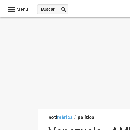
Menú
noti
mérica
/
política