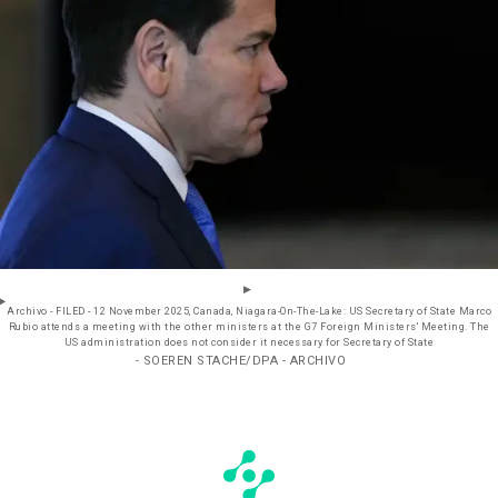
Archivo - FILED - 12 November 2025, Canada, Niagara-On-The-Lake: US Secretary of State Marco
Rubio attends a meeting with the other ministers at the G7 Foreign Ministers' Meeting. The
US administration does not consider it necessary for Secretary of State
- SOEREN STACHE/DPA - ARCHIVO