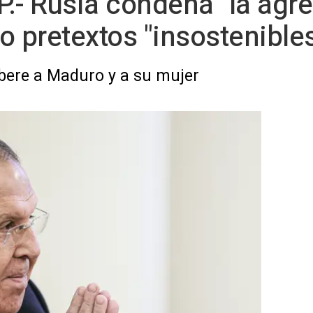
.- Rusia condena "la agr
o pretextos "insostenible
bere a Maduro y a su mujer