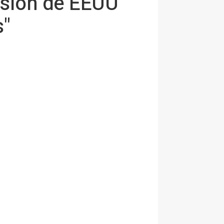
esión de EEUU"
s"