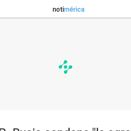
noti
mérica