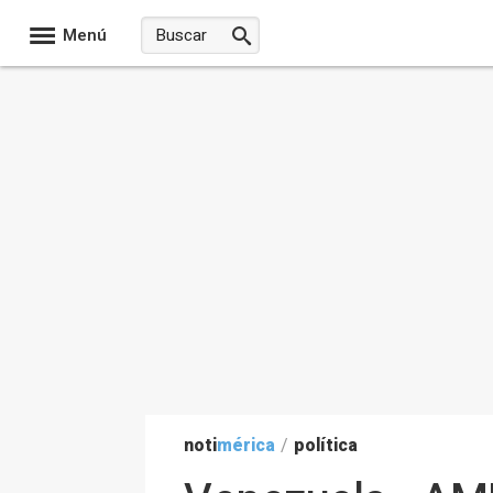
Menú
noti
mérica
/
política