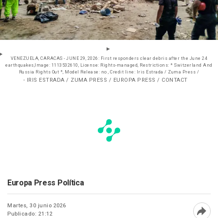
VENEZUELA, CARACAS - JUNE 29, 2026: First responders clear debris after the June 24
earthquakes,Image: 1113532610, License: Rights-managed, Restrictions: * Switzerland And
Russia Rights Out *, Model Release: no , Credit line: Iris Estrada / Zuma Press /
- IRIS ESTRADA / ZUMA PRESS / EUROPA PRESS / CONTACT
Europa Press Política
Martes, 30 junio 2026
Publicado: 21:12
Abri