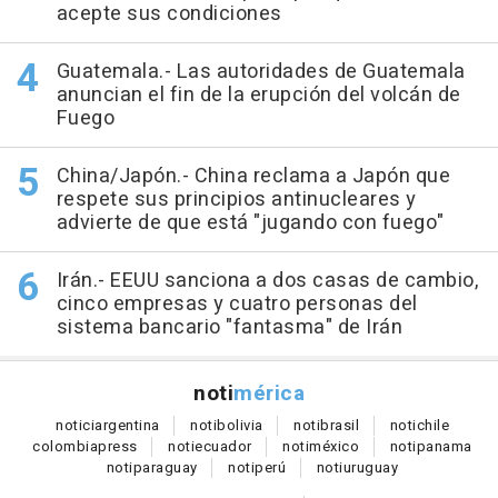
acepte sus condiciones
Guatemala.- Las autoridades de Guatemala
anuncian el fin de la erupción del volcán de
Fuego
China/Japón.- China reclama a Japón que
respete sus principios antinucleares y
advierte de que está "jugando con fuego"
Irán.- EEUU sanciona a dos casas de cambio,
cinco empresas y cuatro personas del
sistema bancario "fantasma" de Irán
noti
mérica
notici
argentina
noti
bolivia
noti
brasil
noti
chile
colombia
press
noti
ecuador
noti
méxico
noti
panama
noti
paraguay
noti
perú
noti
uruguay