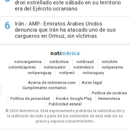
dron estrellado este sábado en su territorio
era del Ejército ucraniano
Irán.- AMP.- Emiratos Árabes Unidos
denuncia que Irán ha atacado uno de sus
cargueros en Ormuz, sin víctimas
noti
mérica
notici
argentina
noti
bolivia
noti
brasil
noti
chile
colombia
press
noti
ecuador
noti
méxico
noti
panama
noti
paraguay
noti
perú
noti
uruguay
Acerca de notimerica.com
Aviso legal
Cumplimiento normativo
Política de cookies
Política de privacidad
Kiosko Google Play
Hemeroteca
Publicidad estatal
© 2026 Notimérica.
Está expresamente prohibida la redistribución y
la redifusión de todo o parte de los contenidos de esta web sin su
previo y expreso consentimiento.