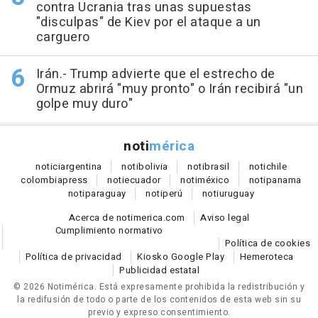
contra Ucrania tras unas supuestas
"disculpas" de Kiev por el ataque a un
carguero
Irán.- Trump advierte que el estrecho de
Ormuz abrirá "muy pronto" o Irán recibirá "un
golpe muy duro"
noti
mérica
notici
argentina
noti
bolivia
noti
brasil
noti
chile
colombia
press
noti
ecuador
noti
méxico
noti
panama
noti
paraguay
noti
perú
noti
uruguay
Acerca de notimerica.com
Aviso legal
Cumplimiento normativo
Política de cookies
Política de privacidad
Kiosko Google Play
Hemeroteca
Publicidad estatal
© 2026 Notimérica.
Está expresamente prohibida la redistribución y
la redifusión de todo o parte de los contenidos de esta web sin su
previo y expreso consentimiento.