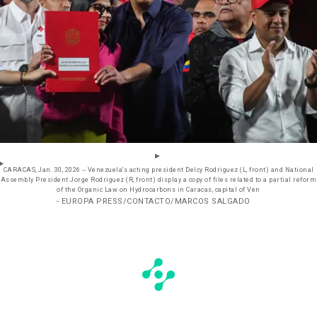
CARACAS, Jan. 30, 2026 -- Venezuela's acting president Delcy Rodriguez (L, front) and National
Assembly President Jorge Rodriguez (R, front) display a copy of files related to a partial reform
of the Organic Law on Hydrocarbons in Caracas, capital of Ven
- EUROPA PRESS/CONTACTO/MARCOS SALGADO