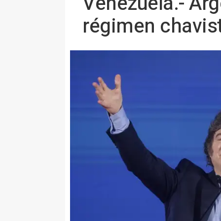
Venezuela.- Arg
régimen chavis