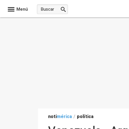
Menú
noti
mérica
/
política