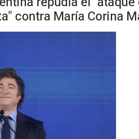
entina repudia el "ataque 
ta" contra María Corina 