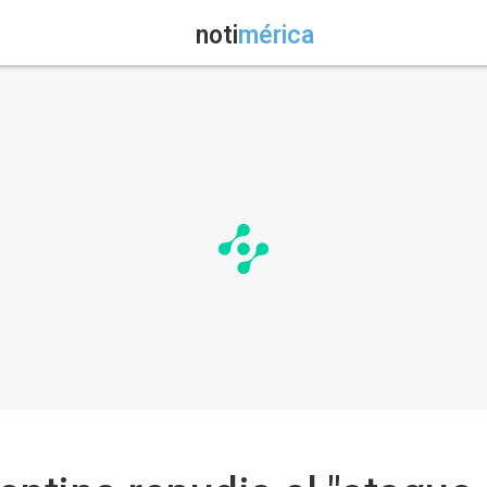
noti
mérica