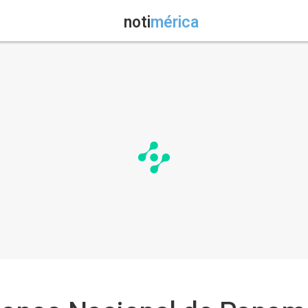
noti
mérica