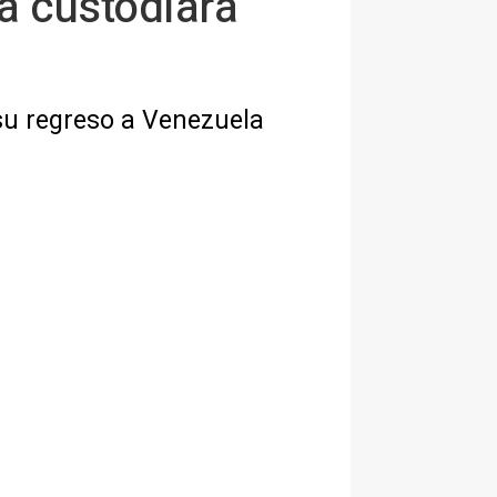
á custodiará
su regreso a Venezuela