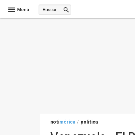
Menú
noti
mérica
/
política