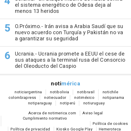
el sistema energético de Odesa deja al
menos 13 heridos
O.Próximo.- Irán avisa a Arabia Saudí que su
nuevo acuerdo con Turquía y Pakistán no va
a garantizar su seguridad
Ucrania.- Ucrania promete a EEUU el cese de
sus ataques a la terminal rusa del Consorcio
del Oleoducto del Caspio
noti
mérica
notici
argentina
noti
bolivia
noti
brasil
noti
chile
colombia
press
noti
ecuador
noti
méxico
noti
panama
noti
paraguay
noti
perú
noti
uruguay
Acerca de notimerica.com
Aviso legal
Cumplimiento normativo
Política de cookies
Política de privacidad
Kiosko Google Play
Hemeroteca