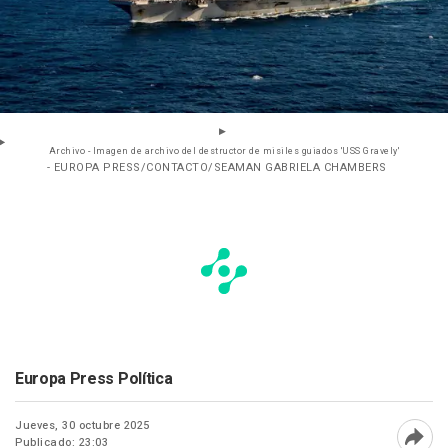
Archivo - Imagen de archivo del destructor de misiles guiados 'USS Gravely'
- EUROPA PRESS/CONTACTO/SEAMAN GABRIELA CHAMBERS
Europa Press Política
Jueves, 30 octubre 2025
Publicado: 23:03
Abri