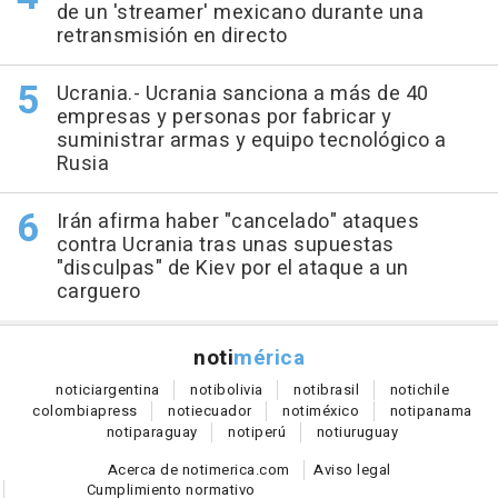
de un 'streamer' mexicano durante una
retransmisión en directo
Ucrania.- Ucrania sanciona a más de 40
empresas y personas por fabricar y
suministrar armas y equipo tecnológico a
Rusia
Irán afirma haber "cancelado" ataques
contra Ucrania tras unas supuestas
"disculpas" de Kiev por el ataque a un
carguero
noti
mérica
notici
argentina
noti
bolivia
noti
brasil
noti
chile
colombia
press
noti
ecuador
noti
méxico
noti
panama
noti
paraguay
noti
perú
noti
uruguay
Acerca de notimerica.com
Aviso legal
Cumplimiento normativo