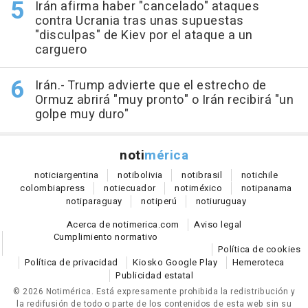
Irán afirma haber "cancelado" ataques
contra Ucrania tras unas supuestas
"disculpas" de Kiev por el ataque a un
carguero
Irán.- Trump advierte que el estrecho de
Ormuz abrirá "muy pronto" o Irán recibirá "un
golpe muy duro"
noti
mérica
notici
argentina
noti
bolivia
noti
brasil
noti
chile
colombia
press
noti
ecuador
noti
méxico
noti
panama
noti
paraguay
noti
perú
noti
uruguay
Acerca de notimerica.com
Aviso legal
Cumplimiento normativo
Política de cookies
Política de privacidad
Kiosko Google Play
Hemeroteca
Publicidad estatal
© 2026 Notimérica.
Está expresamente prohibida la redistribución y
la redifusión de todo o parte de los contenidos de esta web sin su