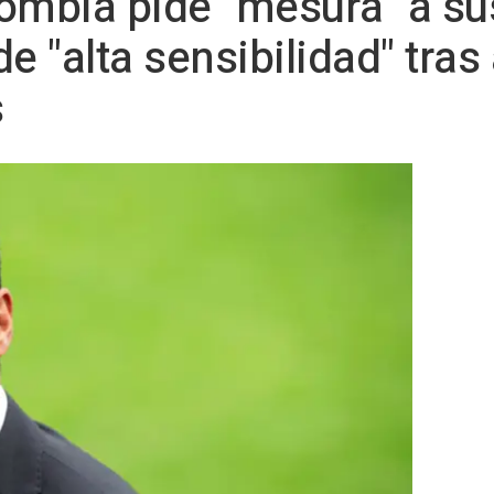
lombia pide "mesura" a s
e "alta sensibilidad" tras
s