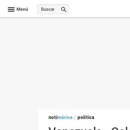
Menú
noti
mérica
/
política