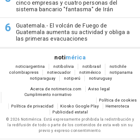
cinco empresas y cuatro personas del
sistema bancario "fantasma" de Irán
Guatemala.- El volcán de Fuego de
Guatemala aumenta su actividad y obliga a
las primeras evacuaciones
noti
mérica
notici
argentina
noti
bolivia
noti
brasil
noti
chile
colombia
press
noti
ecuador
noti
méxico
noti
panama
noti
paraguay
noti
perú
noti
uruguay
Acerca de notimerica.com
Aviso legal
Cumplimiento normativo
Política de cookies
Política de privacidad
Kiosko Google Play
Hemeroteca
Publicidad estatal
© 2026 Notimérica.
Está expresamente prohibida la redistribución y
la redifusión de todo o parte de los contenidos de esta web sin su
previo y expreso consentimiento.