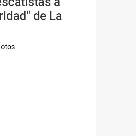
escatistas a
ridad" de La
motos