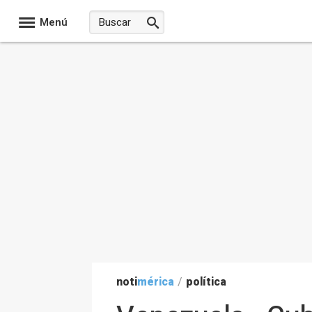
Menú
noti
mérica
/
política