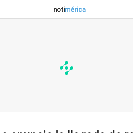
noti
mérica