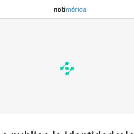
noti
mérica