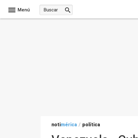
Menú
noti
mérica
/
política