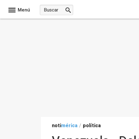
Menú
noti
mérica
/
política