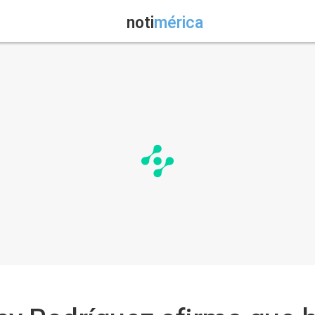
noti
mérica