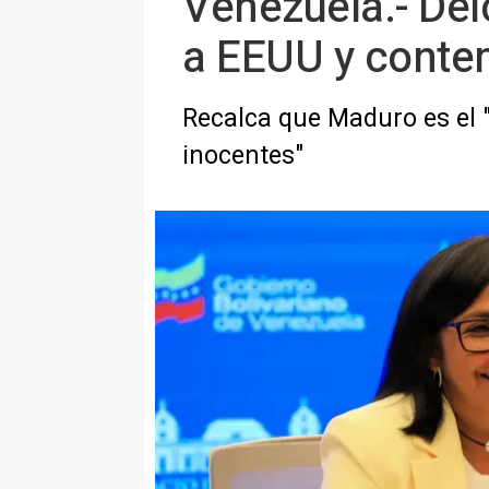
Venezuela.- Del
a EEUU y conte
Recalca que Maduro es el "
inocentes"