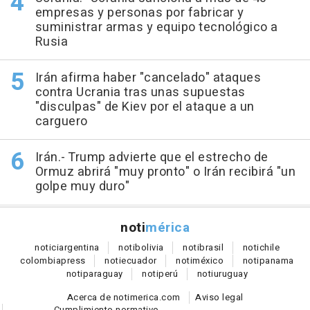
empresas y personas por fabricar y
suministrar armas y equipo tecnológico a
Rusia
Irán afirma haber "cancelado" ataques
contra Ucrania tras unas supuestas
"disculpas" de Kiev por el ataque a un
carguero
Irán.- Trump advierte que el estrecho de
Ormuz abrirá "muy pronto" o Irán recibirá "un
golpe muy duro"
noti
mérica
notici
argentina
noti
bolivia
noti
brasil
noti
chile
colombia
press
noti
ecuador
noti
méxico
noti
panama
noti
paraguay
noti
perú
noti
uruguay
Acerca de notimerica.com
Aviso legal
Cumplimiento normativo