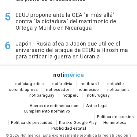
EEUU propone ante la OEA "ir más allá"
contra "la dictadura" del matrimonio de
Ortega y Murillo en Nicaragua
Japón.- Rusia afea a Japón que utilice el
aniversario del ataque de EEUU a Hiroshima
para criticar la guerra en Ucrania
noti
mérica
notici
argentina
noti
bolivia
noti
brasil
noti
chile
colombia
press
noti
ecuador
noti
méxico
noti
panama
noti
paraguay
noti
perú
noti
uruguay
Acerca de notimerica.com
Aviso legal
Cumplimiento normativo
Política de cookies
Política de privacidad
Kiosko Google Play
Hemeroteca
Publicidad estatal
© 2026 Notimérica.
Está expresamente prohibida la redistribución y