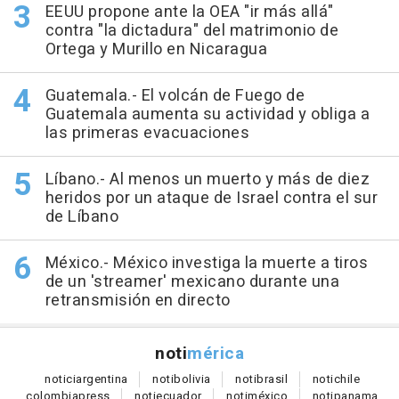
EEUU propone ante la OEA "ir más allá"
contra "la dictadura" del matrimonio de
Ortega y Murillo en Nicaragua
Guatemala.- El volcán de Fuego de
Guatemala aumenta su actividad y obliga a
las primeras evacuaciones
Líbano.- Al menos un muerto y más de diez
heridos por un ataque de Israel contra el sur
de Líbano
México.- México investiga la muerte a tiros
de un 'streamer' mexicano durante una
retransmisión en directo
noti
mérica
notici
argentina
noti
bolivia
noti
brasil
noti
chile
colombia
press
noti
ecuador
noti
méxico
noti
panama