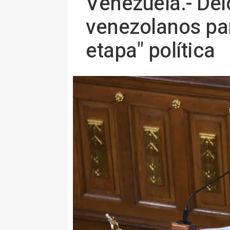
Venezuela.- Del
venezolanos par
etapa" política