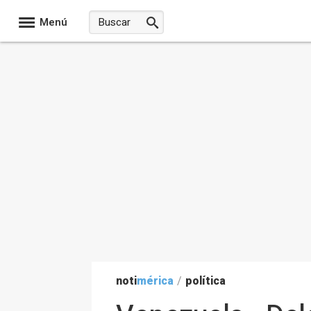
Menú
noti
mérica
/
política