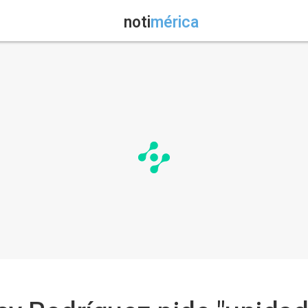
noti
mérica