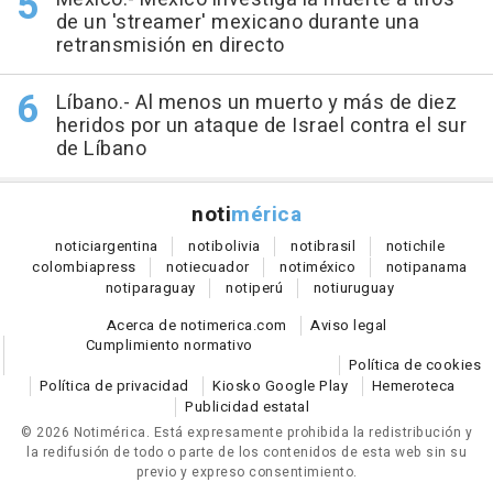
de un 'streamer' mexicano durante una
retransmisión en directo
Líbano.- Al menos un muerto y más de diez
heridos por un ataque de Israel contra el sur
de Líbano
noti
mérica
notici
argentina
noti
bolivia
noti
brasil
noti
chile
colombia
press
noti
ecuador
noti
méxico
noti
panama
noti
paraguay
noti
perú
noti
uruguay
Acerca de notimerica.com
Aviso legal
Cumplimiento normativo
Política de cookies
Política de privacidad
Kiosko Google Play
Hemeroteca
Publicidad estatal
© 2026 Notimérica.
Está expresamente prohibida la redistribución y
la redifusión de todo o parte de los contenidos de esta web sin su
previo y expreso consentimiento.