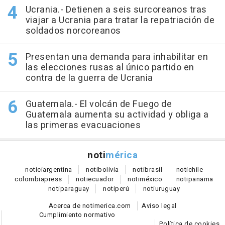
Ucrania.- Detienen a seis surcoreanos tras
viajar a Ucrania para tratar la repatriación de
soldados norcoreanos
Presentan una demanda para inhabilitar en
las elecciones rusas al único partido en
contra de la guerra de Ucrania
Guatemala.- El volcán de Fuego de
Guatemala aumenta su actividad y obliga a
las primeras evacuaciones
noti
mérica
notici
argentina
noti
bolivia
noti
brasil
noti
chile
colombia
press
noti
ecuador
noti
méxico
noti
panama
noti
paraguay
noti
perú
noti
uruguay
Acerca de notimerica.com
Aviso legal
Cumplimiento normativo
Política de cookies