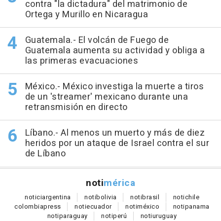
contra "la dictadura" del matrimonio de
Ortega y Murillo en Nicaragua
Guatemala.- El volcán de Fuego de
Guatemala aumenta su actividad y obliga a
las primeras evacuaciones
México.- México investiga la muerte a tiros
de un 'streamer' mexicano durante una
retransmisión en directo
Líbano.- Al menos un muerto y más de diez
heridos por un ataque de Israel contra el sur
de Líbano
noti
mérica
notici
argentina
noti
bolivia
noti
brasil
noti
chile
colombia
press
noti
ecuador
noti
méxico
noti
panama
noti
paraguay
noti
perú
noti
uruguay