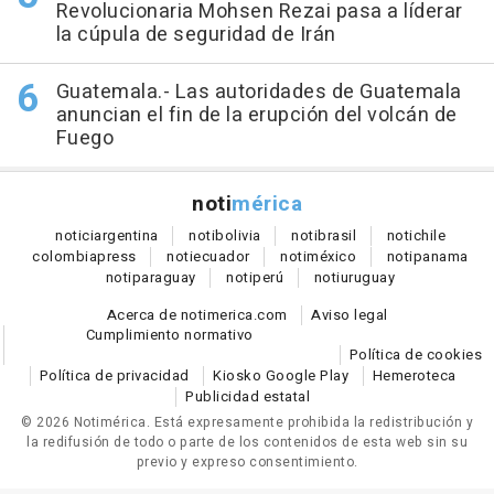
Revolucionaria Mohsen Rezai pasa a líderar
la cúpula de seguridad de Irán
Guatemala.- Las autoridades de Guatemala
anuncian el fin de la erupción del volcán de
Fuego
noti
mérica
notici
argentina
noti
bolivia
noti
brasil
noti
chile
colombia
press
noti
ecuador
noti
méxico
noti
panama
noti
paraguay
noti
perú
noti
uruguay
Acerca de notimerica.com
Aviso legal
Cumplimiento normativo
Política de cookies
Política de privacidad
Kiosko Google Play
Hemeroteca
Publicidad estatal
© 2026 Notimérica.
Está expresamente prohibida la redistribución y
la redifusión de todo o parte de los contenidos de esta web sin su
previo y expreso consentimiento.