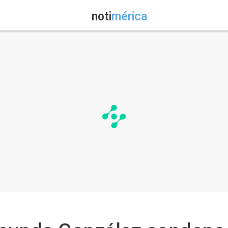
noti
mérica