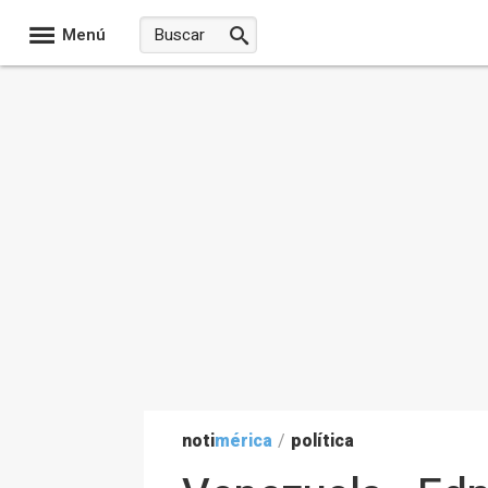
Menú
noti
mérica
/
política