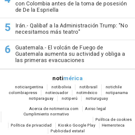
con Colombia antes de la toma de posesión
de De la Espriella
Irán.- Qalibaf a la Administración Trump: "No
necesitamos más teatro"
Guatemala.- El volcán de Fuego de
Guatemala aumenta su actividad y obliga a
las primeras evacuaciones
noti
mérica
notici
argentina
noti
bolivia
noti
brasil
noti
chile
colombia
press
noti
ecuador
noti
méxico
noti
panama
noti
paraguay
noti
perú
noti
uruguay
Acerca de notimerica.com
Aviso legal
Cumplimiento normativo
Política de cookies
Política de privacidad
Kiosko Google Play
Hemeroteca
Publicidad estatal