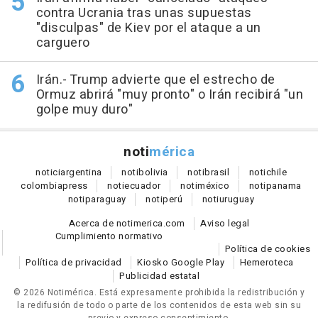
contra Ucrania tras unas supuestas
"disculpas" de Kiev por el ataque a un
carguero
Irán.- Trump advierte que el estrecho de
Ormuz abrirá "muy pronto" o Irán recibirá "un
golpe muy duro"
noti
mérica
notici
argentina
noti
bolivia
noti
brasil
noti
chile
colombia
press
noti
ecuador
noti
méxico
noti
panama
noti
paraguay
noti
perú
noti
uruguay
Acerca de notimerica.com
Aviso legal
Cumplimiento normativo
Política de cookies
Política de privacidad
Kiosko Google Play
Hemeroteca
Publicidad estatal
© 2026 Notimérica.
Está expresamente prohibida la redistribución y
la redifusión de todo o parte de los contenidos de esta web sin su