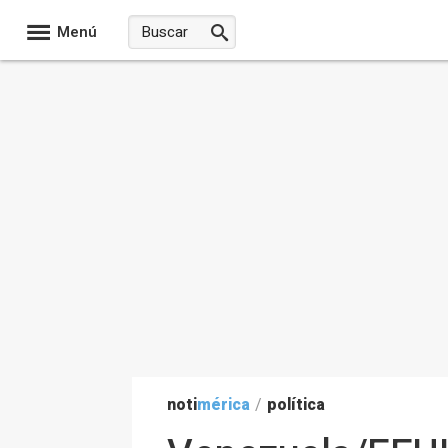
Menú
noti
mérica
/
política