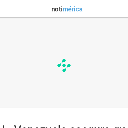
noti
mérica