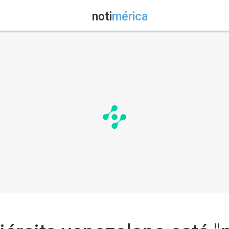
noti
mérica