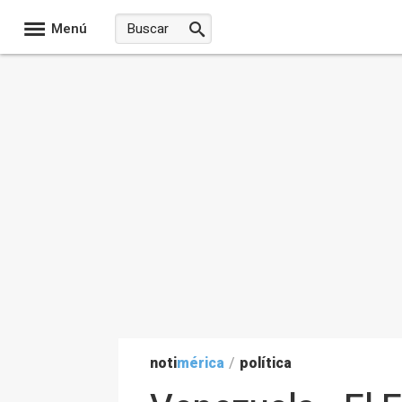
Menú
noti
mérica
/
política