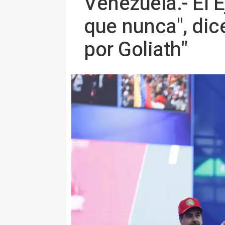
Venezuela.- El 
que nunca", di
por Goliath"