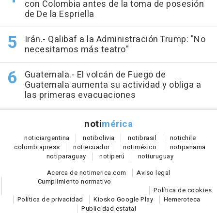
con Colombia antes de la toma de posesión
de De la Espriella
Irán.- Qalibaf a la Administración Trump: "No
necesitamos más teatro"
Guatemala.- El volcán de Fuego de
Guatemala aumenta su actividad y obliga a
las primeras evacuaciones
noti
mérica
notici
argentina
noti
bolivia
noti
brasil
noti
chile
colombia
press
noti
ecuador
noti
méxico
noti
panama
noti
paraguay
noti
perú
noti
uruguay
Acerca de notimerica.com
Aviso legal
Cumplimiento normativo
Política de cookies
Política de privacidad
Kiosko Google Play
Hemeroteca
Publicidad estatal