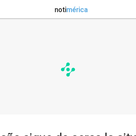
noti
mérica