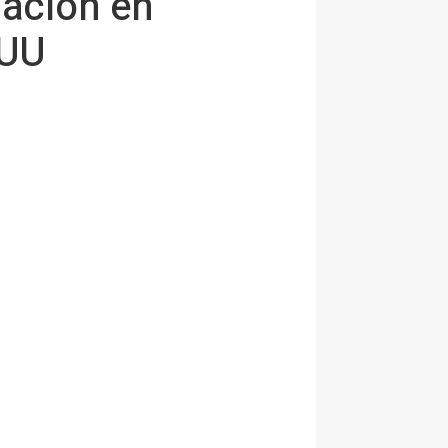
uación en
EUU