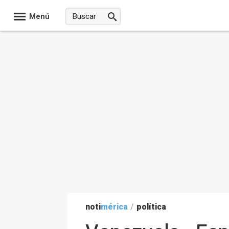
Menú
noti
mérica
/
política