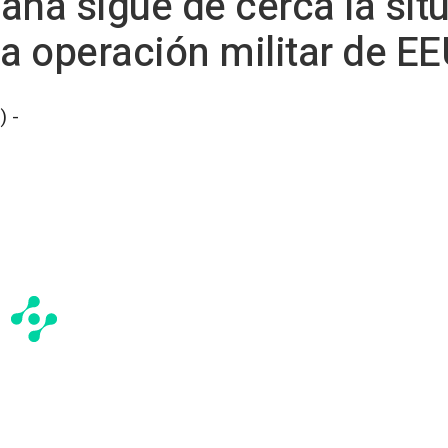
aña sigue de cerca la sit
la operación militar de E
 -