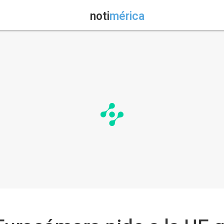
noti
mérica