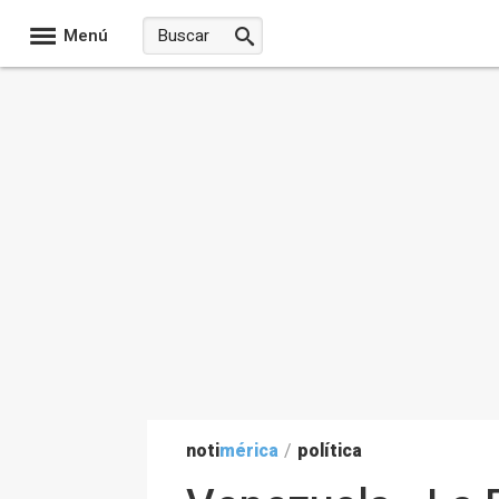
Menú
noti
mérica
/
política