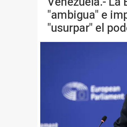
Venezuela.- La 
"ambigua" e im
"usurpar" el pod