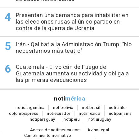
Presentan una demanda para inhabilitar en
las elecciones rusas al único partido en
contra de la guerra de Ucrania
Irán.- Qalibaf a la Administración Trump: "No
necesitamos más teatro"
Guatemala.- El volcán de Fuego de
Guatemala aumenta su actividad y obliga a
las primeras evacuaciones
noti
mérica
notici
argentina
noti
bolivia
noti
brasil
noti
chile
colombia
press
noti
ecuador
noti
méxico
noti
panama
noti
paraguay
noti
perú
noti
uruguay
Acerca de notimerica.com
Aviso legal
Cumplimiento normativo