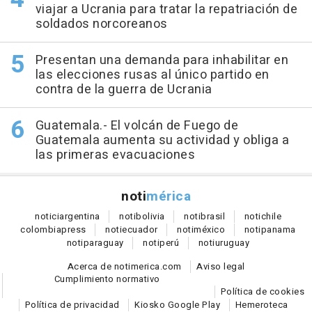
viajar a Ucrania para tratar la repatriación de
soldados norcoreanos
Presentan una demanda para inhabilitar en
las elecciones rusas al único partido en
contra de la guerra de Ucrania
Guatemala.- El volcán de Fuego de
Guatemala aumenta su actividad y obliga a
las primeras evacuaciones
noti
mérica
notici
argentina
noti
bolivia
noti
brasil
noti
chile
colombia
press
noti
ecuador
noti
méxico
noti
panama
noti
paraguay
noti
perú
noti
uruguay
Acerca de notimerica.com
Aviso legal
Cumplimiento normativo
Política de cookies
Política de privacidad
Kiosko Google Play
Hemeroteca