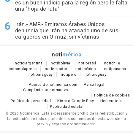
es un buen indicio para la región pero le falta
una "hoja de ruta"
Irán.- AMP.- Emiratos Árabes Unidos
denuncia que Irán ha atacado uno de sus
cargueros en Ormuz, sin víctimas
noti
mérica
notici
argentina
noti
bolivia
noti
brasil
noti
chile
colombia
press
noti
ecuador
noti
méxico
noti
panama
noti
paraguay
noti
perú
noti
uruguay
Acerca de notimerica.com
Aviso legal
Cumplimiento normativo
Política de cookies
Política de privacidad
Kiosko Google Play
Hemeroteca
Publicidad estatal
© 2026 Notimérica.
Está expresamente prohibida la redistribución y
la redifusión de todo o parte de los contenidos de esta web sin su
previo y expreso consentimiento.