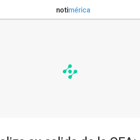
noti
mérica