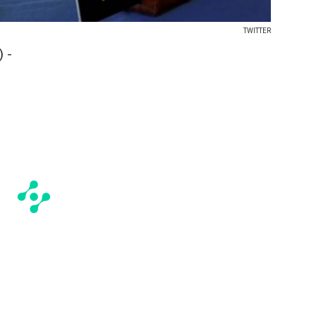
TWITTER
 -