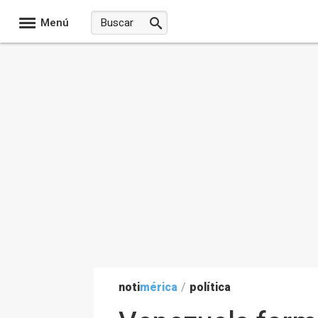
Menú
noti
mérica
/
política