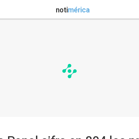
noti
mérica