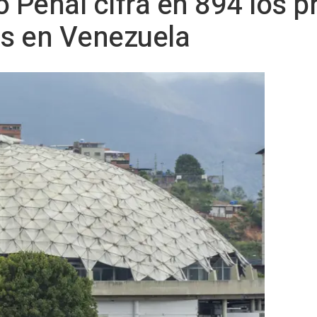
o Penal cifra en 894 los p
as en Venezuela