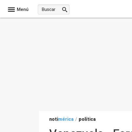
Menú
noti
mérica
/
política