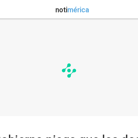
noti
mérica