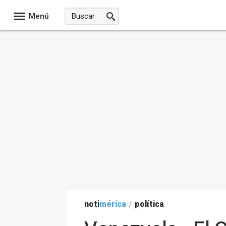
Menú
noti
mérica
/
política