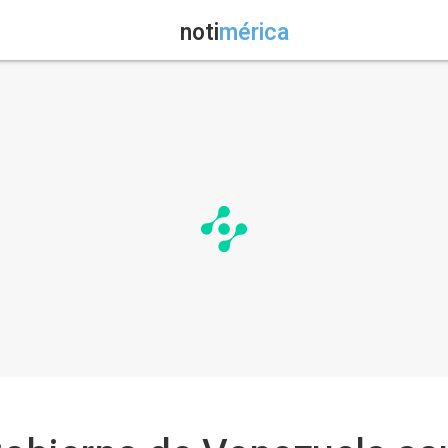
noti
mérica