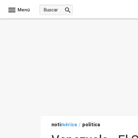
Menú
noti
mérica
/
política