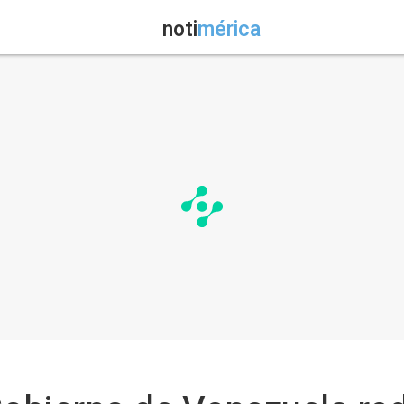
noti
mérica