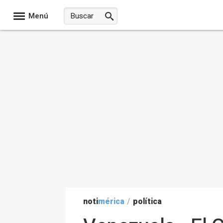
Menú
noti
mérica
/
política