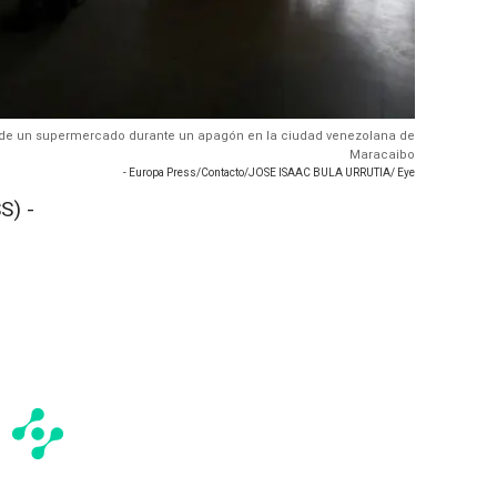
o de un supermercado durante un apagón en la ciudad venezolana de
Maracaibo
- Europa Press/Contacto/JOSE ISAAC BULA URRUTIA/ Eye
S) -