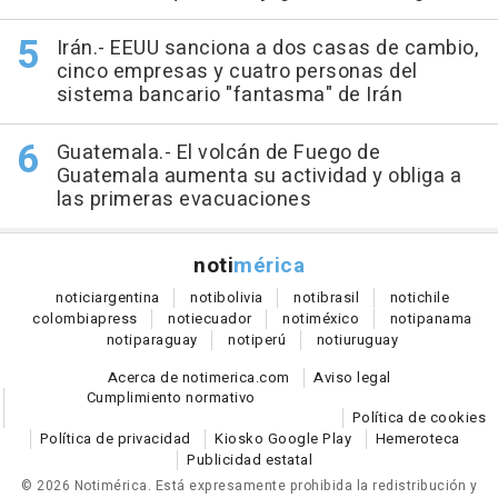
Irán.- EEUU sanciona a dos casas de cambio,
cinco empresas y cuatro personas del
sistema bancario "fantasma" de Irán
Guatemala.- El volcán de Fuego de
Guatemala aumenta su actividad y obliga a
las primeras evacuaciones
noti
mérica
notici
argentina
noti
bolivia
noti
brasil
noti
chile
colombia
press
noti
ecuador
noti
méxico
noti
panama
noti
paraguay
noti
perú
noti
uruguay
Acerca de notimerica.com
Aviso legal
Cumplimiento normativo
Política de cookies
Política de privacidad
Kiosko Google Play
Hemeroteca
Publicidad estatal
© 2026 Notimérica.
Está expresamente prohibida la redistribución y