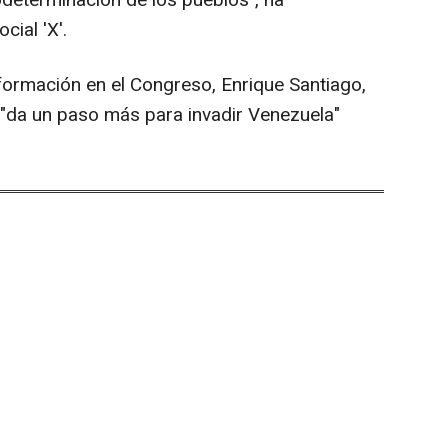
determinación de los pueblos", ha
cial 'X'.
 formación en el Congreso, Enrique Santiago,
"da un paso más para invadir Venezuela"