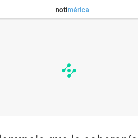
noti
mérica