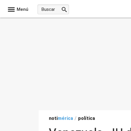
Menú
noti
mérica
/
política